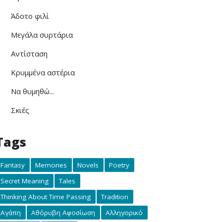
Άδοτο φιλί
Μεγάλα συρτάρια
Αντίσταση
Κρυμμένα αστέρια
Να θυμηθώ...
Σκιές
Tags
Fantasy
Memories
Novels
Poetry
Secret Meaning
Tales
Thinking About Time Passing
Tradition
Αγάπη
Αθόρυβη Αφοσίωση
Αλληγορικό