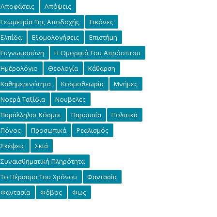
Αποφάσεις
Απόψεις
Γεωμετρία Της Αποδοχής
Εικόνες
Ελπίδα
Εξομολογήσεις
Επιστήμη
Ευγνωμοσύνη
Η Ομορφιά Του Απρόοπτου
Ημέρολόγιο
Θεολογία
Κάθαρση
Καθημερινότητα
Κοσμοθεωρία
Μνήμες
Νοερά Ταξίδια
Νουβελες
Παράλληλοι Κόσμοι
Παρουσία
Πολιτικά
Πόνος
Προσωπικά
Ρεαλισμός
Σκέψεις
Σκιά
Συναισθηματική Πληρότητα
Το Πέρασμα Του Χρόνου
Φαντασία
Φαντασία
Φόβος
Φως