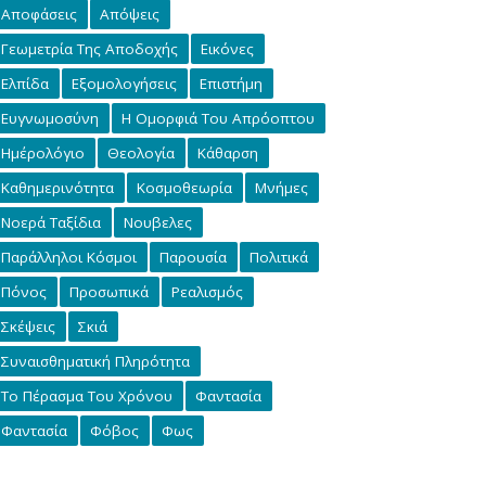
Αποφάσεις
Απόψεις
Γεωμετρία Της Αποδοχής
Εικόνες
Ελπίδα
Εξομολογήσεις
Επιστήμη
Ευγνωμοσύνη
Η Ομορφιά Του Απρόοπτου
Ημέρολόγιο
Θεολογία
Κάθαρση
Καθημερινότητα
Κοσμοθεωρία
Μνήμες
Νοερά Ταξίδια
Νουβελες
Παράλληλοι Κόσμοι
Παρουσία
Πολιτικά
Πόνος
Προσωπικά
Ρεαλισμός
Σκέψεις
Σκιά
Συναισθηματική Πληρότητα
Το Πέρασμα Του Χρόνου
Φαντασία
Φαντασία
Φόβος
Φως