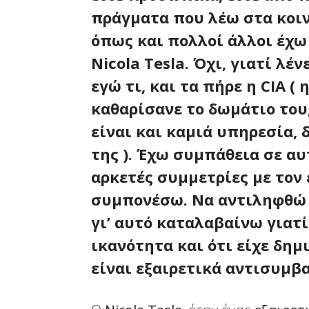
πράγματα που λέω στα κοιν
όπως και πολλοί άλλοι έχω
Nicola Tesla. Όχι, γιατί λέν
εγώ τι, και τα πήρε η CIA (
καθαρίσανε το δωμάτιο του,
είναι και καμιά υπηρεσία,
της ). Έχω συμπάθεια σε α
αρκετές συμμετρίες με τον
συμπονέσω. Να αντιληφθώ ω
γι’ αυτό καταλαβαίνω γιατ
ικανότητα και ότι είχε δημ
είναι εξαιρετικά αντισυμβ