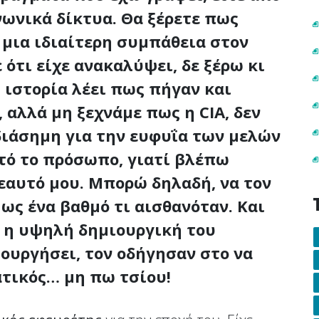
ωνικά δίκτυα. Θα ξέρετε πως
 μια ιδιαίτερη συμπάθεια στον
ε ότι είχε ανακαλύψει, δε ξέρω κι
 η ιστορία λέει πως πήγαν και
 αλλά μη ξεχνάμε πως η CIA, δεν
 διάσημη για την ευφυΐα των μελών
υτό το πρόσωπο, γιατί βλέπω
 εαυτό μου. Μπορώ δηλαδή, να τον
ς ένα βαθμό τι αισθανόταν. Και
ί η υψηλή δημιουργική του
ιουργήσει, τον οδήγησαν στο να
ατικός… μη πω τσίου!