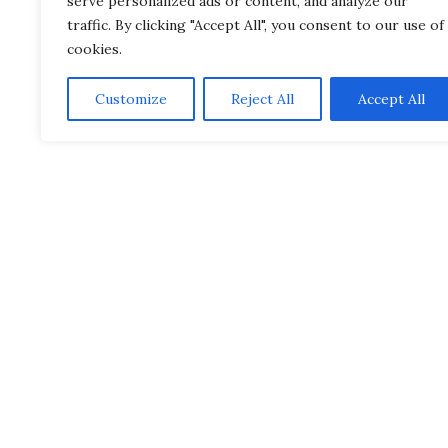
serve personalized ads or content, and analyze our
traffic. By clicking "Accept All", you consent to our use of
cookies.
Customize
Reject All
Accept All