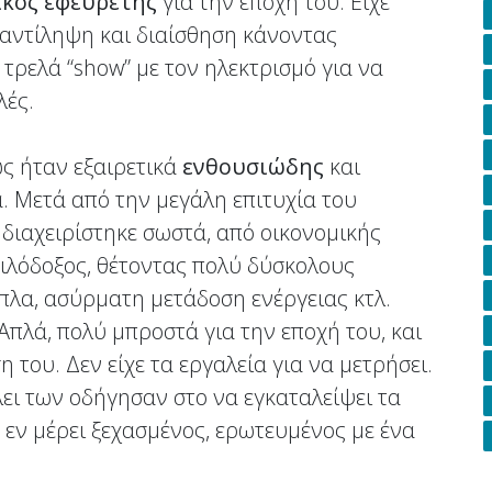
ικός εφευρέτης
για την εποχή του. Είχε
 αντίληψη και διαίσθηση κάνοντας
τρελά “show” με τον ηλεκτρισμό για να
λές.
ως ήταν εξαιρετικά
ενθουσιώδης
και
 Μετά από την μεγάλη επιτυχία του
διαχειρίστηκε σωστά, από οικονομικής
φιλόδοξος, θέτοντας πολύ δύσκολους
πλα, ασύρματη μετάδοση ενέργειας κτλ.
Απλά, πολύ μπροστά για την εποχή του, και
η του. Δεν είχε τα εργαλεία για να μετρήσει.
λει των οδήγησαν στο να εγκαταλείψει τα
ι, εν μέρει ξεχασμένος, ερωτευμένος με ένα