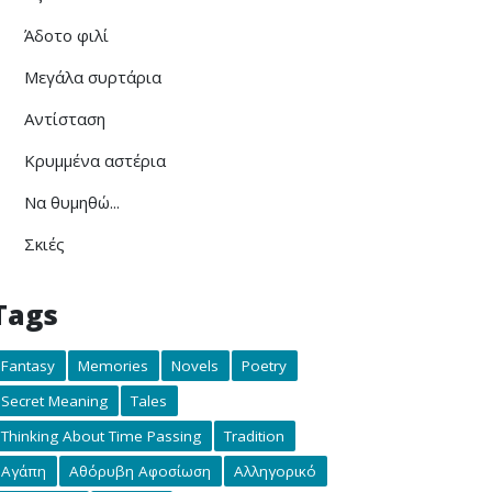
Άδοτο φιλί
Μεγάλα συρτάρια
Αντίσταση
Κρυμμένα αστέρια
Να θυμηθώ...
Σκιές
Tags
Fantasy
Memories
Novels
Poetry
Secret Meaning
Tales
Thinking About Time Passing
Tradition
Αγάπη
Αθόρυβη Αφοσίωση
Αλληγορικό