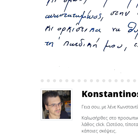
Konstantino
Γεια σου, με λένε Κωνσταντί
Καλωσήρθες στο προσωπικό 
λάθος click. Ωστόσο, τίποτ
κάποιες σκέψεις.