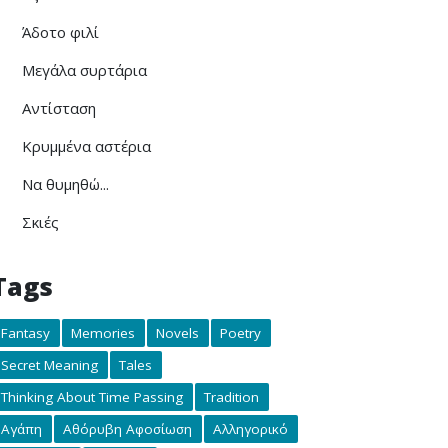
Άδοτο φιλί
Μεγάλα συρτάρια
Αντίσταση
Κρυμμένα αστέρια
Να θυμηθώ...
Σκιές
Tags
Fantasy
Memories
Novels
Poetry
Secret Meaning
Tales
Thinking About Time Passing
Tradition
Αγάπη
Αθόρυβη Αφοσίωση
Αλληγορικό