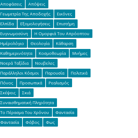
Αποφάσεις
Απόψεις
Γεωμετρία Της Αποδοχής
Εικόνες
Ελπίδα
Εξομολογήσεις
Επιστήμη
Ευγνωμοσύνη
Η Ομορφιά Του Απρόοπτου
Ημέρολόγιο
Θεολογία
Κάθαρση
Καθημερινότητα
Κοσμοθεωρία
Μνήμες
Νοερά Ταξίδια
Νουβελες
Παράλληλοι Κόσμοι
Παρουσία
Πολιτικά
Πόνος
Προσωπικά
Ρεαλισμός
Σκέψεις
Σκιά
Συναισθηματική Πληρότητα
Το Πέρασμα Του Χρόνου
Φαντασία
Φαντασία
Φόβος
Φως