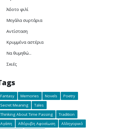
Άδοτο φιλί
Μεγάλα συρτάρια
Αντίσταση
Κρυμμένα αστέρια
Να θυμηθώ...
Σκιές
Tags
Fantasy
Memories
Novels
Poetry
Secret Meaning
Tales
Thinking About Time Passing
Tradition
Αγάπη
Αθόρυβη Αφοσίωση
Αλληγορικό