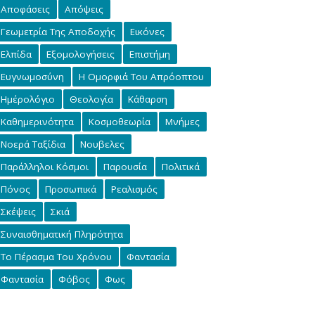
Αποφάσεις
Απόψεις
Γεωμετρία Της Αποδοχής
Εικόνες
Ελπίδα
Εξομολογήσεις
Επιστήμη
Ευγνωμοσύνη
Η Ομορφιά Του Απρόοπτου
Ημέρολόγιο
Θεολογία
Κάθαρση
Καθημερινότητα
Κοσμοθεωρία
Μνήμες
Νοερά Ταξίδια
Νουβελες
Παράλληλοι Κόσμοι
Παρουσία
Πολιτικά
Πόνος
Προσωπικά
Ρεαλισμός
Σκέψεις
Σκιά
Συναισθηματική Πληρότητα
Το Πέρασμα Του Χρόνου
Φαντασία
Φαντασία
Φόβος
Φως