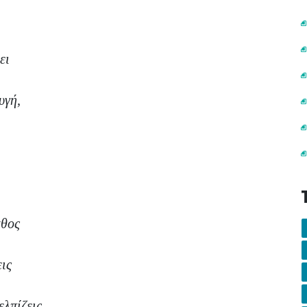
ει
υγή,
άθος
ις
λπίζεις.