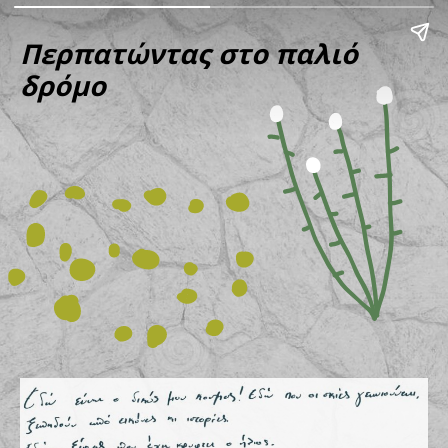
Περπατώντας στο παλιό 
δρόμο